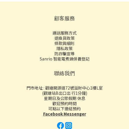
顧客服務
運送服務方式
退換貨政策
條款與細則
隱私政策
防詐騙宣導
Sanrio 智能電煮鍋保養登記
聯絡我們
門市地址 : 觀塘開源道72號溢財中心1樓L室
(觀塘站B出口出 行1分鐘)
星期日及公眾假期 休息
歡迎預約時間
可點以下連結預約
Facebook Messenger