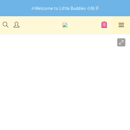
🎉Welcome to Little Buddies 小伙子
🎉Welcome to Little Buddies 小伙子
網頁系統升級中，部份貨品價錢未能正確顯示🙏下單前可先
Facebook Messenger與我們聯絡❤️
🎉Welcome to Little Buddies 小伙子