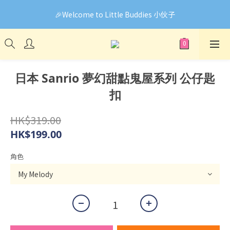
🎉Welcome to Little Buddies 小伙子
🎉Welcome to Little Buddies 小伙子
網頁系統升級中，部份貨品價錢未能正確顯示🙏下單前可先
Facebook Messenger與我們聯絡❤️
🎉Welcome to Little Buddies 小伙子
日本 Sanrio 夢幻甜點鬼屋系列 公仔匙
扣
HK$319.00
HK$199.00
角色