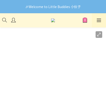
🎉Welcome to Little Buddies 小伙子
🎉Welcome to Little Buddies 小伙子
網頁系統升級中，部份貨品價錢未能正確顯示🙏下單前可先
Facebook Messenger與我們聯絡❤️
🎉Welcome to Little Buddies 小伙子