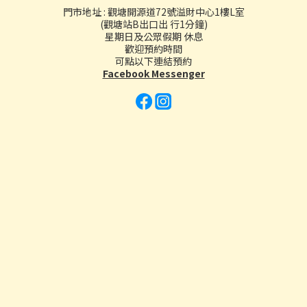
門市地址 : 觀塘開源道72號溢財中心1樓L室
(觀塘站B出口出 行1分鐘)
星期日及公眾假期 休息
歡迎預約時間
可點以下連結預約
Facebook Messenger