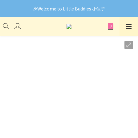
🎉Welcome to Little Buddies 小伙子
🎉Welcome to Little Buddies 小伙子
網頁系統升級中，部份貨品價錢未能正確顯示🙏下單前可先
Facebook Messenger與我們聯絡❤️
🎉Welcome to Little Buddies 小伙子