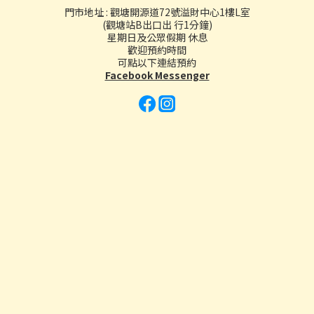
門市地址 : 觀塘開源道72號溢財中心1樓L室
(觀塘站B出口出 行1分鐘)
星期日及公眾假期 休息
歡迎預約時間
可點以下連結預約
Facebook Messenger