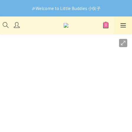
🎉Welcome to Little Buddies 小伙子
🎉Welcome to Little Buddies 小伙子
網頁系統升級中，部份貨品價錢未能正確顯示🙏下單前可先
Facebook Messenger與我們聯絡❤️
🎉Welcome to Little Buddies 小伙子