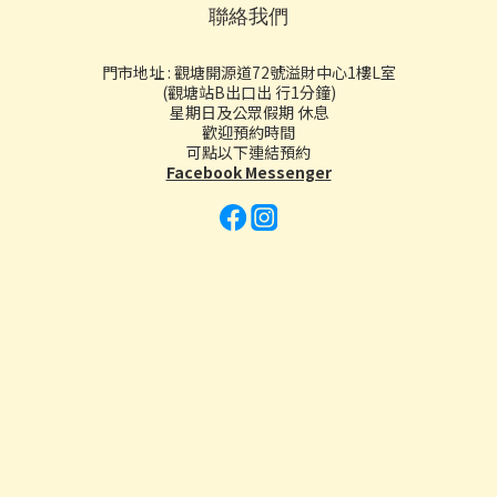
聯絡我們
門市地址 : 觀塘開源道72號溢財中心1樓L室
(觀塘站B出口出 行1分鐘)
星期日及公眾假期 休息
歡迎預約時間
可點以下連結預約
Facebook Messenger