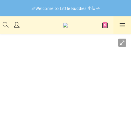
🎉Welcome to Little Buddies 小伙子
🎉Welcome to Little Buddies 小伙子
網頁系統升級中，部份貨品價錢未能正確顯示🙏下單前可先
Facebook Messenger與我們聯絡❤️
🎉Welcome to Little Buddies 小伙子