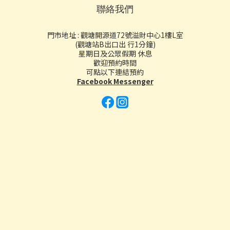
聯絡我們
門市地址 : 觀塘開源道72號溢財中心1樓L室
(觀塘站B出口出 行1分鐘)
星期日及公眾假期 休息
歡迎預約時間
可點以下連結預約
Facebook Messenger