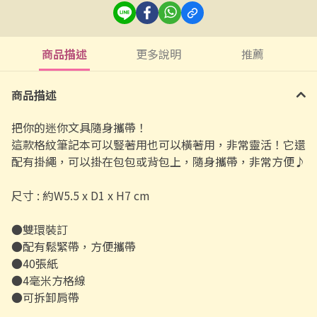
商品描述
更多說明
推薦
商品描述
把你的迷你文具隨身攜帶！
這款格紋筆記本可以豎著用也可以橫著用，非常靈活！它還
配有掛繩，可以掛在包包或背包上，隨身攜帶，非常方便♪
尺寸 : 約W5.5 x D1 x H7 cm
●雙環裝訂
●配有鬆緊帶，方便攜帶
●40張紙
●4毫米方格線
●可拆卸肩帶