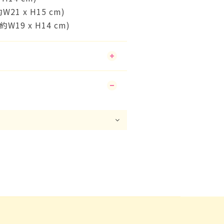
約W21 x H15 cm)
(約W19 x H14 cm)