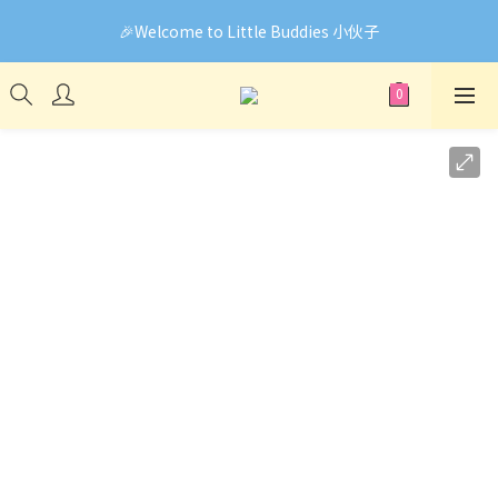
🎉Welcome to Little Buddies 小伙子
🎉Welcome to Little Buddies 小伙子
網頁系統升級中，部份貨品價錢未能正確顯示🙏下單前可先
Facebook Messenger與我們聯絡❤️
🎉Welcome to Little Buddies 小伙子