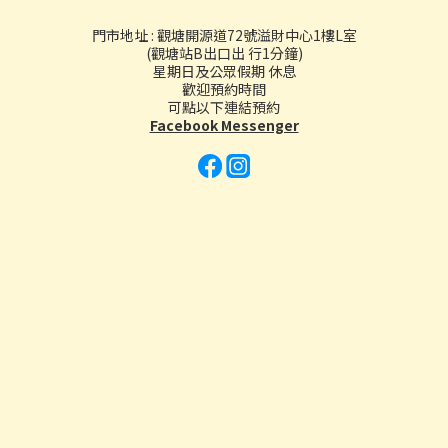
門市地址 : 觀塘開源道72號溢財中心1樓L室
(觀塘站B出口出 行1分鐘)
星期日及公眾假期 休息
歡迎預約時間
可點以下連結預約
Facebook Messenger