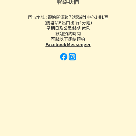
聯絡我們
門市地址 : 觀塘開源道72號溢財中心1樓L室
(觀塘站B出口出 行1分鐘)
星期日及公眾假期 休息
歡迎預約時間
可點以下連結預約
Facebook Messenger