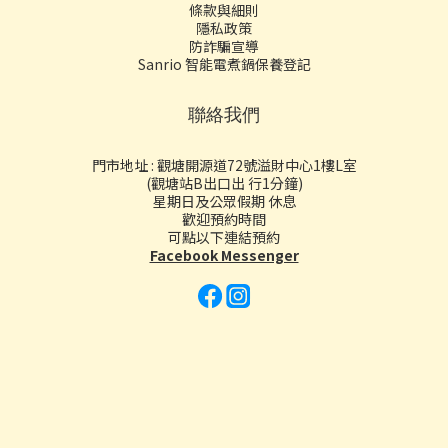
條款與細則
隱私政策
防詐騙宣導
Sanrio 智能電煮鍋保養登記
聯絡我們
門市地址 : 觀塘開源道72號溢財中心1樓L室
(觀塘站B出口出 行1分鐘)
星期日及公眾假期 休息
歡迎預約時間
可點以下連結預約
Facebook Messenger