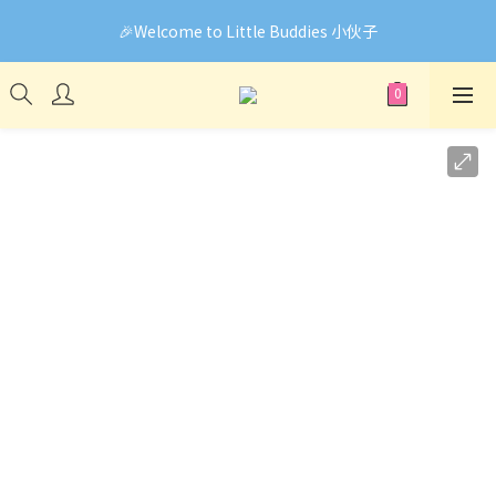
🎉Welcome to Little Buddies 小伙子
🎉Welcome to Little Buddies 小伙子
網頁系統升級中，部份貨品價錢未能正確顯示🙏下單前可先
Facebook Messenger與我們聯絡❤️
🎉Welcome to Little Buddies 小伙子