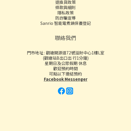
退換貨政策
條款與細則
隱私政策
防詐騙宣導
Sanrio 智能電煮鍋保養登記
聯絡我們
門市地址 : 觀塘開源道72號溢財中心1樓L室
(觀塘站B出口出 行1分鐘)
星期日及公眾假期 休息
歡迎預約時間
可點以下連結預約
Facebook Messenger