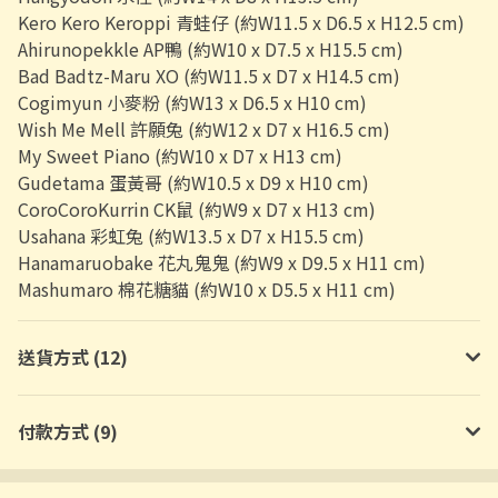
Kero Kero Keroppi 青蛙仔 (約W11.5 x D6.5 x H12.5 cm)
Ahirunopekkle AP鴨 (約W10 x D7.5 x H15.5 cm)
Bad Badtz-Maru XO (約W11.5 x D7 x H14.5 cm)
Cogimyun 小麥粉 (約W13 x D6.5 x H10 cm)
Wish Me Mell 許願兔 (約W12 x D7 x H16.5 cm)
My Sweet Piano (約W10 x D7 x H13 cm)
Gudetama 蛋黃哥 (約W10.5 x D9 x H10 cm)
CoroCoroKurrin CK鼠 (約W9 x D7 x H13 cm)
Usahana 彩虹兔 (約W13.5 x D7 x H15.5 cm)
Hanamaruobake 花丸鬼鬼 (約W9 x D9.5 x H11 cm)
Mashumaro 棉花糖貓 (約W10 x D5.5 x H11 cm)
送貨方式 (12)
付款方式 (9)