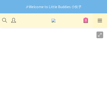
🎉Welcome to Little Buddies 小伙子
🎉Welcome to Little Buddies 小伙子
網頁系統升級中，部份貨品價錢未能正確顯示🙏下單前可先
Facebook Messenger與我們聯絡❤️
🎉Welcome to Little Buddies 小伙子