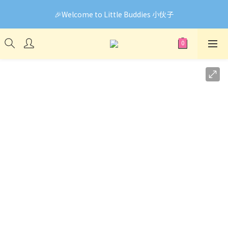
🎉Welcome to Little Buddies 小伙子
🎉Welcome to Little Buddies 小伙子
網頁系統升級中，部份貨品價錢未能正確顯示🙏下單前可先
Facebook Messenger與我們聯絡❤️
🎉Welcome to Little Buddies 小伙子