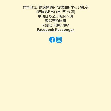
門市地址 : 觀塘開源道72號溢財中心1樓L室
(觀塘站B出口出 行1分鐘)
星期日及公眾假期 休息
歡迎預約時間
可點以下連結預約
Facebook Messenger