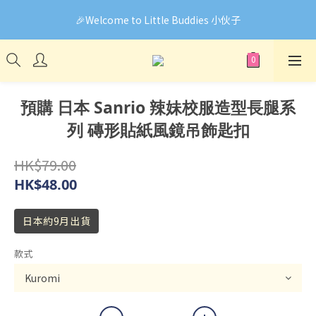
🎉Welcome to Little Buddies 小伙子
🎉Welcome to Little Buddies 小伙子
網頁系統升級中，部份貨品價錢未能正確顯示🙏下單前可先
Facebook Messenger與我們聯絡❤️
🎉Welcome to Little Buddies 小伙子
預購 日本 Sanrio 辣妹校服造型長腿系
列 磚形貼紙風鏡吊飾匙扣
HK$79.00
HK$48.00
日本約9月出貨
款式