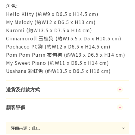
角色:
Hello Kitty (約W9 x D6.5 x H14.5 cm)
My Melody (約W12 x D6.5 x H13 cm)
Kuromi (約W13.5 x D7.5 x H14 cm)
Cinnamoroll 玉桂狗 (約W15.5 x D5 x H10.5 cm)
Pochacco PC狗 (約W12 x D6.5 x H14.5 cm)
Pom Pom Purin 布甸狗 (約W13 x D6.5 x H14 cm)
My Sweet Piano (約W11 x D8.5 x H14 cm)
Usahana 彩虹兔 (約W13.5 x D6.5 x H16 cm)
送貨及付款方式
顧客評價