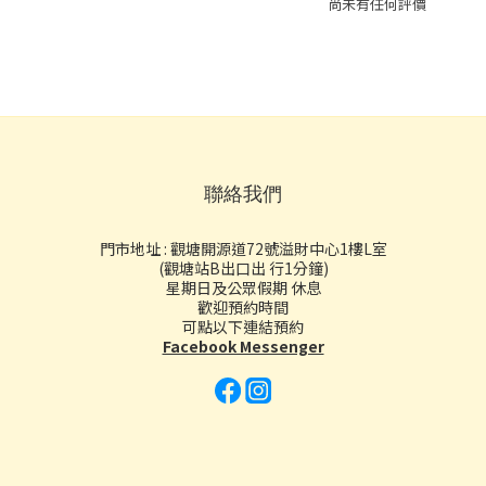
尚未有任何評價
聯絡我們
門市地址 : 觀塘開源道72號溢財中心1樓L室
(觀塘站B出口出 行1分鐘)
星期日及公眾假期 休息
歡迎預約時間
可點以下連結預約
Facebook Messenger