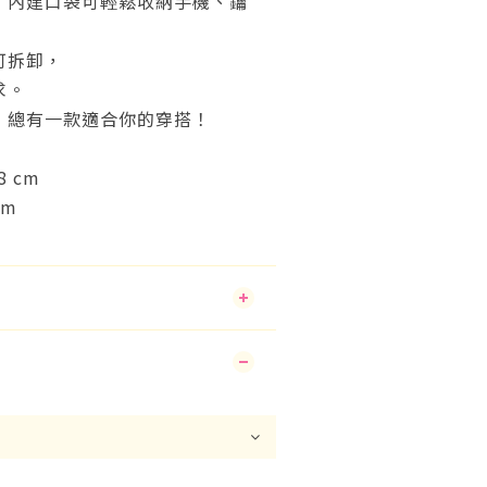
！內建口袋可輕鬆收納手機、鑰
可拆卸，
求。
，總有一款適合你的穿搭！
8 cm
cm