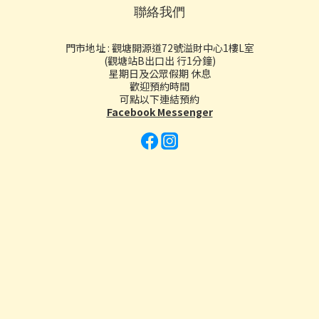
聯絡我們
門市地址 : 觀塘開源道72號溢財中心1樓L室
(觀塘站B出口出 行1分鐘)
星期日及公眾假期 休息
歡迎預約時間
可點以下連結預約
Facebook Messenger