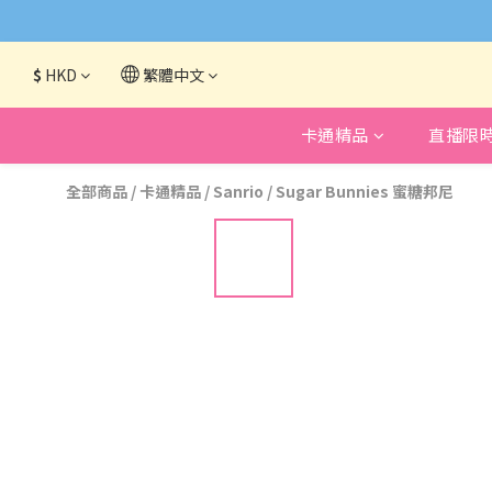
網頁系統升級
$
HKD
繁體中文
卡通精品
直播限
全部商品
/
卡通精品
/
Sanrio
/
Sugar Bunnies 蜜糖邦尼