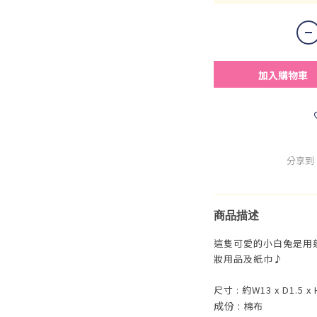
加入購物車
分享到
商品描述
這隻可愛的小白兔是用
妝用品及紙巾♪
尺寸 : 約W13 x D1.5 x 
成份 :
棉布