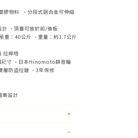
塑膠物料 •分段式鋁合金可伸縮
計 •頂蓋可放於前/後板
承重：40公斤 •重量：約3.7公斤
箱 拉桿喼
三個尺寸
•
日本Hinomoto靜音輪
雙層防盜拉鏈 •3年保修
體圖案設計