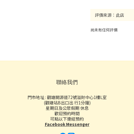
尚未有任何評價
聯絡我們
門市地址 : 觀塘開源道72號溢財中心1樓L室
(觀塘站B出口出 行1分鐘)
星期日及公眾假期 休息
歡迎預約時間
可點以下連結預約
Facebook Messenger