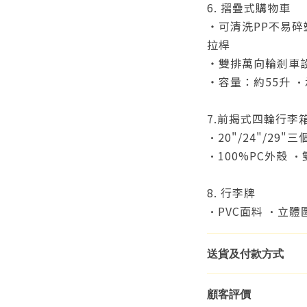
6. 摺疊式購物車
・
可清洗PP不易碎
拉桿
・
雙排萬向輪剎車設
・
容量：約55升 •
7.前揭式四輪行李
•
20"/24"/29"
•
100%PC外殼
•
8. 行李牌
•
PVC面料 •立
送貨及付款方式
顧客評價