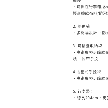
•可掛在行李箱拉
輕身纖維布料/防潑
2. 斜孭袋
•
多間隔設計 •防潑
3. 可摺疊收納袋
•
高密度輕身纖維
頭 •附帶手挽
4.摺疊式手挽袋
•
高密度輕身纖維面
5. 行李帶：
・
總長294cm
・高