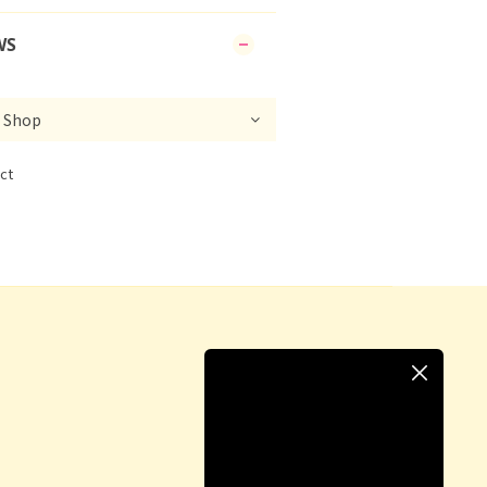
WS
ct