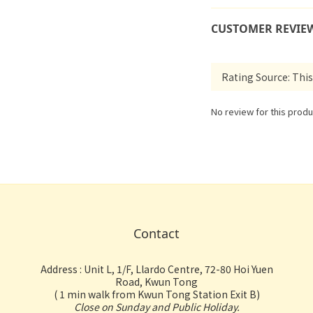
CUSTOMER REVIE
No review for this produ
Contact
Address : Unit L, 1/F, Llardo Centre, 72-80 Hoi Yuen
Road, Kwun Tong
( 1 min walk from Kwun Tong Station Exit B)
Close on Sunday and Public Holiday.