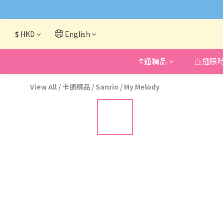
網頁系統升級
$
HKD
English
卡通精品
直播限
View All
/
卡通精品
/
Sanrio
/
My Melody