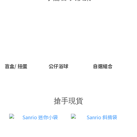
盲盒/ 扭蛋
公仔浴球
自選組合
搶手現貨