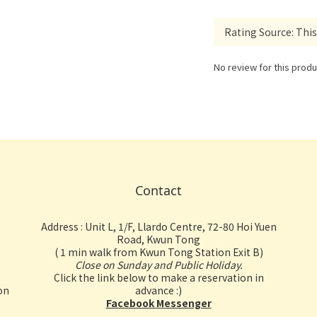
No review for this produ
Contact
Address : Unit L, 1/F, Llardo Centre, 72-80 Hoi Yuen
Road, Kwun Tong
( 1 min walk from Kwun Tong Station Exit B)
Close on Sunday and Public Holiday.
Click the link below to make a reservation in
on
advance :)
Facebook Messenger