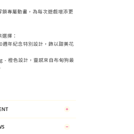
解鎖專屬動畫，為每次遊戲增添更
供選擇：
 30週年紀念特別設計，飾以甜美花
g
- 橙色設計，靈感來自布甸狗最
。
ENT
WS