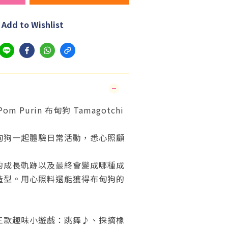
Add to Wishlist
Pom Purin 布甸狗 Tamagotchi
甸狗一起體驗日常活動，悉心照顧
的成長軌跡以及最終會變成哪種成
造型
。用心照料還能獲得布甸狗的
三款趣味小遊戲：跳舞♪、採摘橡