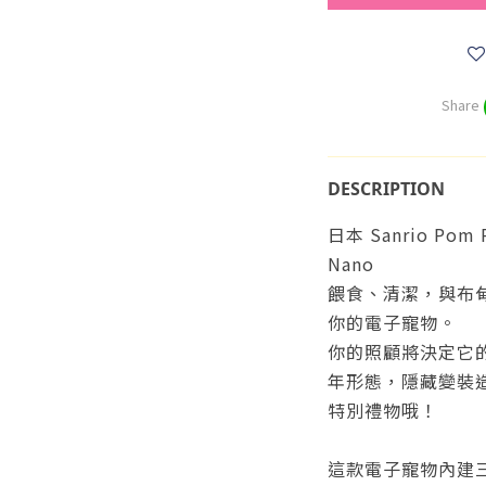
Share
DESCRIPTION
日本 Sanrio Pom 
Nano
餵食、清潔，與布
你的電子寵物。
你的照顧將決定它
年形態，
隱藏變裝
特別禮物哦！
這款電子寵物內建