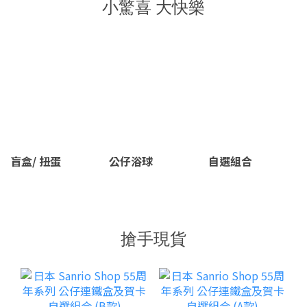
小驚喜 大快樂
盲盒/ 扭蛋
公仔浴球
自選組合
搶手現貨