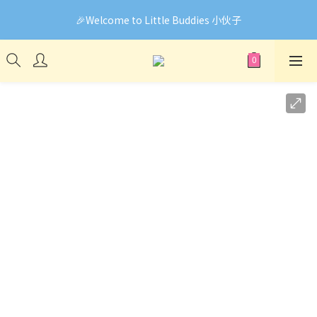
🎉Welcome to Little Buddies 小伙子
🎉Welcome to Little Buddies 小伙子
網頁系統升級中，部份貨品價錢未能正確顯示🙏下單前可先
Facebook Messenger與我們聯絡❤️
🎉Welcome to Little Buddies 小伙子