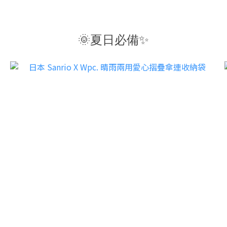
🌞夏日必備✨