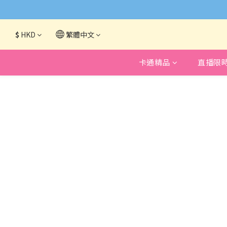
網頁系統升級
$
HKD
繁體中文
卡通精品
直播限