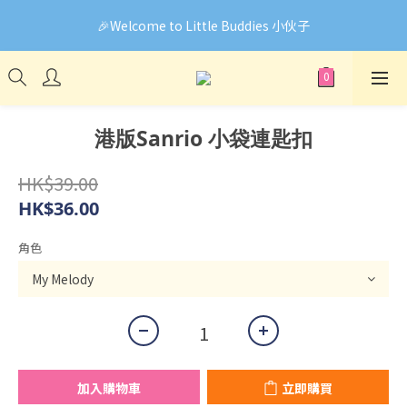
🎉Welcome to Little Buddies 小伙子
🎉Welcome to Little Buddies 小伙子
網頁系統升級中，部份貨品價錢未能正確顯示🙏下單前可先
Facebook Messenger與我們聯絡❤️
🎉Welcome to Little Buddies 小伙子
港版Sanrio 小袋連匙扣
HK$39.00
HK$36.00
角色
加入購物車
立即購買